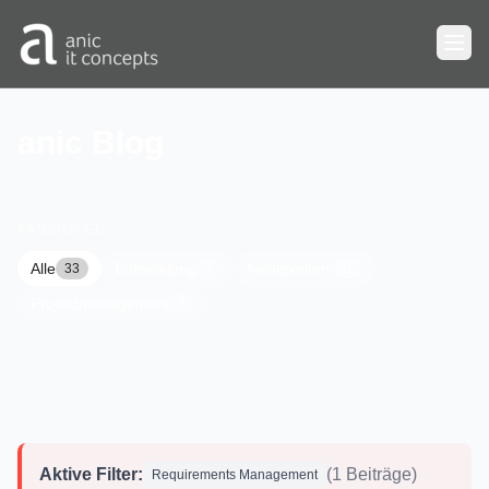
Zum Hauptinhalt springen
anic Blog
KATEGORIEN
Alle
Entwicklung
Neuigkeiten
33
7
21
Projektmanagement
5
Aktive Filter:
(1 Beiträge)
Requirements Management