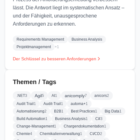
lässt. Die Antwort liegt im systematischen Ansatz –
und der Fähigkeit, unausgesprochene
Anforderungen zu erkennen.
Requirements Management
Business Analysis
Projektmanagement
+1
Der Schlüssel zu besseren Anforderungen
Themen / Tags
Agil
anicomply
.NET
3
5
AI
1
7
anicors
2
Audit Trail
1
Audit-Trail
1
automa+
1
Automatisierung
2
B2B
1
Best Practices
1
Big Data
1
Build Automation
1
Business Analysis
1
C#
3
Change-Management
1
Chargendokumentation
1
Chemie
4
Chemikalienverwaltung
1
CI/CD
2