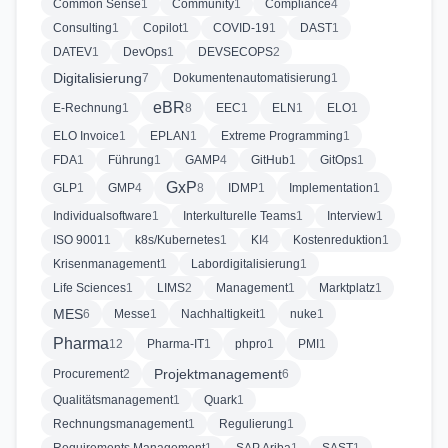
Common Sense
1
Community
1
Compliance
4
Consulting
1
Copilot
1
COVID-19
1
DAST
1
DATEV
1
DevOps
1
DEVSECOPS
2
Digitalisierung
7
Dokumentenautomatisierung
1
eBR
E-Rechnung
1
8
EEC
1
ELN
1
ELO
1
ELO Invoice
1
EPLAN
1
Extreme Programming
1
FDA
1
Führung
1
GAMP
4
GitHub
1
GitOps
1
GxP
GLP
1
GMP
4
8
IDMP
1
Implementation
1
Individualsoftware
1
Interkulturelle Teams
1
Interview
1
ISO 9001
1
k8s/Kubernetes
1
KI
4
Kostenreduktion
1
Krisenmanagement
1
Labordigitalisierung
1
Life Sciences
1
LIMS
2
Management
1
Marktplatz
1
MES
6
Messe
1
Nachhaltigkeit
1
nuke
1
Pharma
12
Pharma-IT
1
phpro
1
PMI
1
Projektmanagement
Procurement
2
6
Qualitätsmanagement
1
Quark
1
Rechnungsmanagement
1
Regulierung
1