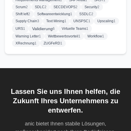
Requirements Management
1
SAP Ariba
1
SAST
1
Scrum
2
SDLC
2
SECDEVOPS
2
Security
2
Shift left
2
Softwareentwicklung
1
SSDLC
2
Supply Chain
3
Text Mining
1
UNSPSC
1
Upscaling
1
Validierung
URS
1
6
Virtuelle Teams
1
Warning Letter
1
Wettbewerbsvorteil
1
Workflow
1
XRechnung
1
ZUGFeRD
1
Lassen Sie uns Ihnen helfen, die
Zukunft Ihres Unternehmens zu
entwerfen.
anic bietet Ihnen stabile Lösungen,