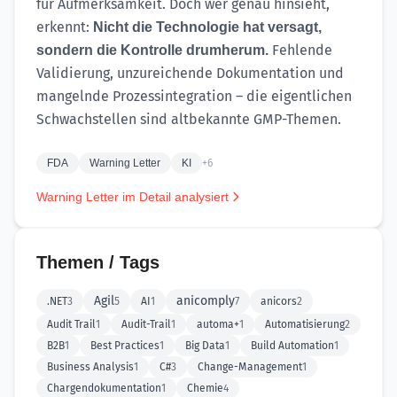
für Aufmerksamkeit. Doch wer genau hinsieht,
erkennt:
Nicht die Technologie hat versagt,
Fehlende
sondern die Kontrolle drumherum.
Validierung, unzureichende Dokumentation und
mangelnde Prozessintegration – die eigentlichen
Schwachstellen sind altbekannte GMP-Themen.
FDA
Warning Letter
KI
+6
Warning Letter im Detail analysiert
Themen / Tags
Agil
anicomply
.NET
3
5
AI
1
7
anicors
2
Audit Trail
1
Audit-Trail
1
automa+
1
Automatisierung
2
B2B
1
Best Practices
1
Big Data
1
Build Automation
1
Business Analysis
1
C#
3
Change-Management
1
Chargendokumentation
1
Chemie
4