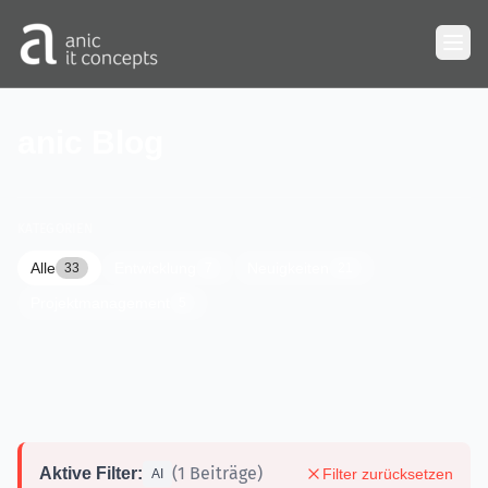
Zum Hauptinhalt springen
anic Blog
KATEGORIEN
Alle
Entwicklung
Neuigkeiten
33
7
21
Projektmanagement
5
(1 Beiträge)
Aktive Filter:
Filter zurücksetzen
AI