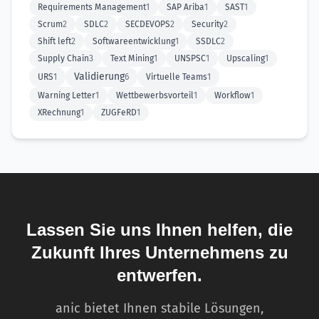
Requirements Management
1
SAP Ariba
1
SAST
1
Scrum
2
SDLC
2
SECDEVOPS
2
Security
2
Shift left
2
Softwareentwicklung
1
SSDLC
2
Supply Chain
3
Text Mining
1
UNSPSC
1
Upscaling
1
Validierung
URS
1
6
Virtuelle Teams
1
Warning Letter
1
Wettbewerbsvorteil
1
Workflow
1
XRechnung
1
ZUGFeRD
1
Lassen Sie uns Ihnen helfen, die
Zukunft Ihres Unternehmens zu
entwerfen.
anic bietet Ihnen stabile Lösungen,