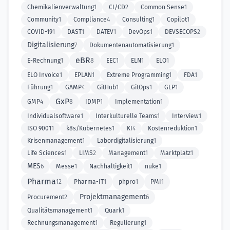
Chemikalienverwaltung
1
CI/CD
2
Common Sense
1
Community
1
Compliance
4
Consulting
1
Copilot
1
COVID-19
1
DAST
1
DATEV
1
DevOps
1
DEVSECOPS
2
Digitalisierung
7
Dokumentenautomatisierung
1
eBR
E-Rechnung
1
8
EEC
1
ELN
1
ELO
1
ELO Invoice
1
EPLAN
1
Extreme Programming
1
FDA
1
Führung
1
GAMP
4
GitHub
1
GitOps
1
GLP
1
GxP
GMP
4
8
IDMP
1
Implementation
1
Individualsoftware
1
Interkulturelle Teams
1
Interview
1
ISO 9001
1
k8s/Kubernetes
1
KI
4
Kostenreduktion
1
Krisenmanagement
1
Labordigitalisierung
1
Life Sciences
1
LIMS
2
Management
1
Marktplatz
1
MES
6
Messe
1
Nachhaltigkeit
1
nuke
1
Pharma
12
Pharma-IT
1
phpro
1
PMI
1
Projektmanagement
Procurement
2
6
Qualitätsmanagement
1
Quark
1
Rechnungsmanagement
1
Regulierung
1