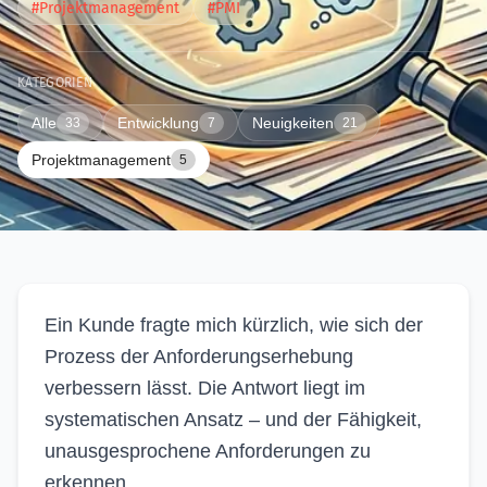
#Projektmanagement
#PMI
KATEGORIEN
Alle
Entwicklung
Neuigkeiten
33
7
21
Projektmanagement
5
Ein Kunde fragte mich kürzlich, wie sich der
Prozess der Anforderungserhebung
verbessern lässt. Die Antwort liegt im
systematischen Ansatz – und der Fähigkeit,
unausgesprochene Anforderungen zu
erkennen.