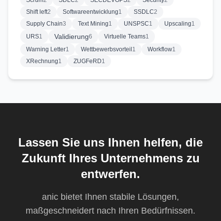
Scrum
2
SDLC
2
SECDEVOPS
2
Security
2
Shift left
2
Softwareentwicklung
1
SSDLC
2
Supply Chain
3
Text Mining
1
UNSPSC
1
Upscaling
1
Validierung
URS
1
6
Virtuelle Teams
1
Warning Letter
1
Wettbewerbsvorteil
1
Workflow
1
XRechnung
1
ZUGFeRD
1
Lassen Sie uns Ihnen helfen, die
Zukunft Ihres Unternehmens zu
entwerfen.
anic bietet Ihnen stabile Lösungen,
maßgeschneidert nach Ihren Bedürfnissen.