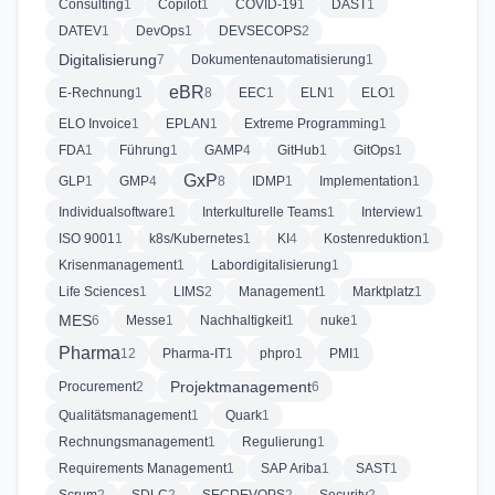
Consulting
1
Copilot
1
COVID-19
1
DAST
1
DATEV
1
DevOps
1
DEVSECOPS
2
Digitalisierung
7
Dokumentenautomatisierung
1
eBR
E-Rechnung
1
8
EEC
1
ELN
1
ELO
1
ELO Invoice
1
EPLAN
1
Extreme Programming
1
FDA
1
Führung
1
GAMP
4
GitHub
1
GitOps
1
GxP
GLP
1
GMP
4
8
IDMP
1
Implementation
1
Individualsoftware
1
Interkulturelle Teams
1
Interview
1
ISO 9001
1
k8s/Kubernetes
1
KI
4
Kostenreduktion
1
Krisenmanagement
1
Labordigitalisierung
1
Life Sciences
1
LIMS
2
Management
1
Marktplatz
1
MES
6
Messe
1
Nachhaltigkeit
1
nuke
1
Pharma
12
Pharma-IT
1
phpro
1
PMI
1
Projektmanagement
Procurement
2
6
Qualitätsmanagement
1
Quark
1
Rechnungsmanagement
1
Regulierung
1
Requirements Management
1
SAP Ariba
1
SAST
1