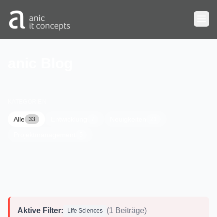
Zum Hauptinhalt springen
anic Blog
KATEGORIEN
Alle
Entwicklung
Neuigkeiten
33
7
21
Projektmanagement
5
Aktive Filter:
(1 Beiträge)
Life Sciences