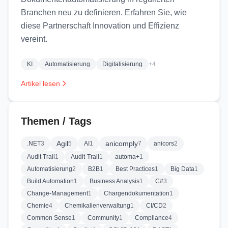
Branchen neu zu definieren. Erfahren Sie, wie
diese Partnerschaft Innovation und Effizienz
vereint.
KI
Automatisierung
Digitalisierung
+4
Artikel lesen
Themen / Tags
Agil
anicomply
.NET
3
5
AI
1
7
anicors
2
Audit Trail
1
Audit-Trail
1
automa+
1
Automatisierung
2
B2B
1
Best Practices
1
Big Data
1
Build Automation
1
Business Analysis
1
C#
3
Change-Management
1
Chargendokumentation
1
Chemie
4
Chemikalienverwaltung
1
CI/CD
2
Common Sense
1
Community
1
Compliance
4