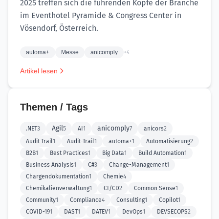
2025 treffen sich die führenden Köpfe der Branche
im Eventhotel Pyramide & Congress Center in
Vösendorf, Österreich.
automa+
Messe
anicomply
+4
Artikel lesen
Themen / Tags
Agil
anicomply
.NET
3
5
AI
1
7
anicors
2
Audit Trail
1
Audit-Trail
1
automa+
1
Automatisierung
2
B2B
1
Best Practices
1
Big Data
1
Build Automation
1
Business Analysis
1
C#
3
Change-Management
1
Chargendokumentation
1
Chemie
4
Chemikalienverwaltung
1
CI/CD
2
Common Sense
1
Community
1
Compliance
4
Consulting
1
Copilot
1
COVID-19
1
DAST
1
DATEV
1
DevOps
1
DEVSECOPS
2