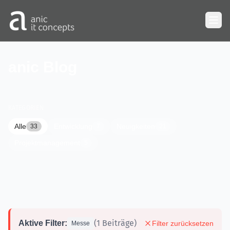
Zum Hauptinhalt springen
anic Blog
KATEGORIEN
Alle
Entwicklung
Neuigkeiten
33
7
21
Projektmanagement
5
(1 Beiträge)
Aktive Filter:
Filter zurücksetzen
Messe