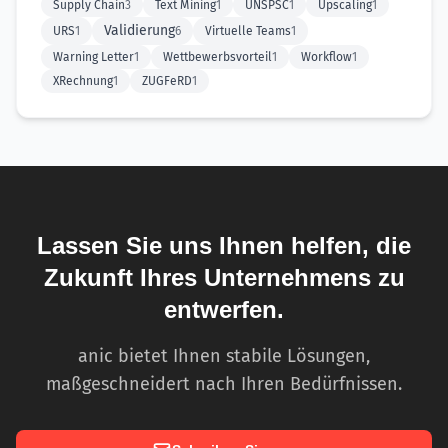
Supply Chain
3
Text Mining
1
UNSPSC
1
Upscaling
1
Validierung
URS
1
6
Virtuelle Teams
1
Warning Letter
1
Wettbewerbsvorteil
1
Workflow
1
XRechnung
1
ZUGFeRD
1
Lassen Sie uns Ihnen helfen, die
Zukunft Ihres Unternehmens zu
entwerfen.
anic bietet Ihnen stabile Lösungen,
maßgeschneidert nach Ihren Bedürfnissen.