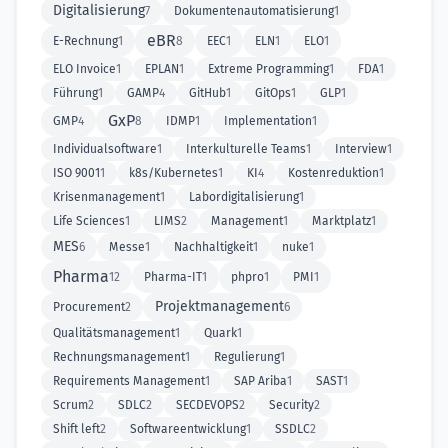
Digitalisierung
7
Dokumentenautomatisierung
1
eBR
E-Rechnung
1
8
EEC
1
ELN
1
ELO
1
ELO Invoice
1
EPLAN
1
Extreme Programming
1
FDA
1
Führung
1
GAMP
4
GitHub
1
GitOps
1
GLP
1
GxP
GMP
4
8
IDMP
1
Implementation
1
Individualsoftware
1
Interkulturelle Teams
1
Interview
1
ISO 9001
1
k8s/Kubernetes
1
KI
4
Kostenreduktion
1
Krisenmanagement
1
Labordigitalisierung
1
Life Sciences
1
LIMS
2
Management
1
Marktplatz
1
MES
6
Messe
1
Nachhaltigkeit
1
nuke
1
Pharma
12
Pharma-IT
1
phpro
1
PMI
1
Projektmanagement
Procurement
2
6
Qualitätsmanagement
1
Quark
1
Rechnungsmanagement
1
Regulierung
1
Requirements Management
1
SAP Ariba
1
SAST
1
Scrum
2
SDLC
2
SECDEVOPS
2
Security
2
Shift left
2
Softwareentwicklung
1
SSDLC
2