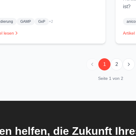
ist?
idierung
GAMP
GxP
+2
anic
el lesen
Artikel
1
2
Seite 1 von 2
en helfen, die Zukunft Ih