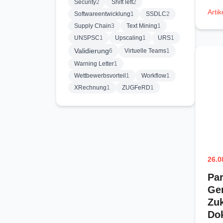
Security
2
Shift left
2
Artik
Softwareentwicklung
1
SSDLC
2
Supply Chain
3
Text Mining
1
UNSPSC
1
Upscaling
1
URS
1
Validierung
6
Virtuelle Teams
1
Warning Letter
1
Wettbewerbsvorteil
1
Workflow
1
XRechnung
1
ZUGFeRD
1
26.0
Par
Gem
Zuk
Do