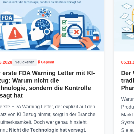
5.2026
05.11.
Neuigkeiten
Gepinnt
 erste FDA Warning Letter mit KI-
Der 
zug: Warum nicht die
trad
hnologie, sondern die Kontrolle
Pha
sagt hat
Warum
erste FDA Warning Letter, der explizit auf den
Produ
atz von KI Bezug nimmt, sorgt in der Branche
Markt 
Aufmerksamkeit. Doch wer genau hinsieht,
Syste
nnt:
Nicht die Technologie hat versagt,
Sie a