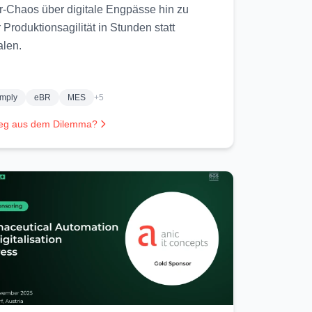
r-Chaos über digitale Engpässe hin zu
 Produktionsagilität in Stunden statt
alen.
omply
eBR
MES
+5
eg aus dem Dilemma?