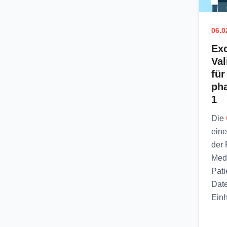
06.0
Exc
Va
für
pha
1
Die
eine
der 
Medi
Pati
Date
Einh