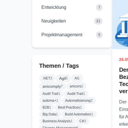
Entwicklung
7
Neuigkeiten
21
Projektmanagement
5
26.0
Themen / Tags
Der
Be
Agil
.NET
3
5
AI
1
Tec
anicomply
7
anicors
2
ver
Audit Trail
1
Audit-Trail
1
automa+
1
Automatisierung
2
Der 
B2B
1
Best Practices
1
Eins
Big Data
1
Build Automation
1
für 
Business Analysis
1
C#
3
erke