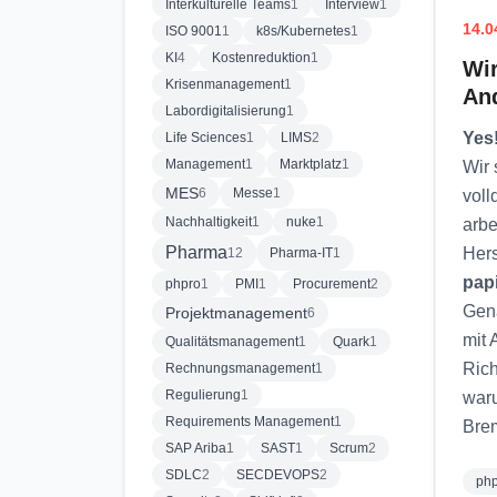
Interkulturelle Teams
1
Interview
1
14.0
ISO 9001
1
k8s/Kubernetes
1
KI
4
Kostenreduktion
1
Wir
Krisenmanagement
1
And
Labordigitalisierung
1
Yes!
Life Sciences
1
LIMS
2
Management
1
Marktplatz
1
Wir 
MES
6
Messe
1
voll
Nachhaltigkeit
1
nuke
1
arbe
Pharma
Hers
12
Pharma-IT
1
pap
phpro
1
PMI
1
Procurement
2
Gena
Projektmanagement
6
mit 
Qualitätsmanagement
1
Quark
1
Rich
Rechnungsmanagement
1
Regulierung
1
war
Requirements Management
1
Bre
SAP Ariba
1
SAST
1
Scrum
2
SDLC
2
SECDEVOPS
2
ph