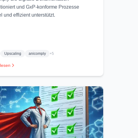
utioniert und GxP-konforme Prozesse
el und effizient unterstützt.
Upscaling
anicomply
+5
 lesen