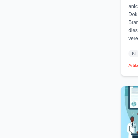
anic
Doku
Bran
dies
vere
KI
Artik