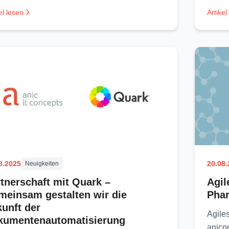
el lesen
Artikel
8.2025
20.08
Neuigkeiten
tnerschaft mit Quark –
Agil
einsam gestalten wir die
Phar
unft der
Agile
kumentenautomatisierung
anico