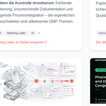
dern die Kontrolle drumherum.
Fehlende
Papie
dierung, unzureichende Dokumentation und
echter
elnde Prozessintegration – die eigentlichen
Quart
wachstellen sind altbekannte GMP-Themen.
A
Warning Letter
KI
+6
anic
ng Letter im Detail analysiert
Der W