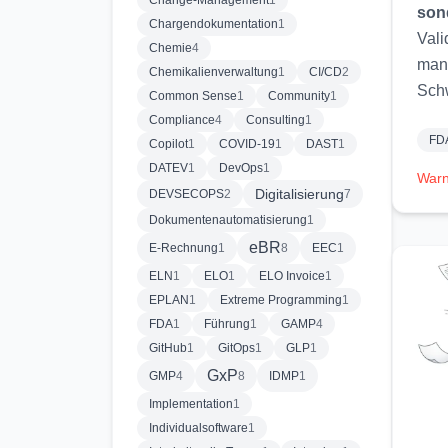
Change-Management
1
son
Chargendokumentation
1
Vali
Chemie
4
mang
Chemikalienverwaltung
1
CI/CD
2
Sch
Common Sense
1
Community
1
Compliance
4
Consulting
1
FD
Copilot
1
COVID-19
1
DAST
1
DATEV
1
DevOps
1
Warni
Digitalisierung
DEVSECOPS
2
7
Dokumentenautomatisierung
1
eBR
E-Rechnung
1
8
EEC
1
ELN
1
ELO
1
ELO Invoice
1
EPLAN
1
Extreme Programming
1
FDA
1
Führung
1
GAMP
4
GitHub
1
GitOps
1
GLP
1
GxP
GMP
4
8
IDMP
1
Implementation
1
Individualsoftware
1