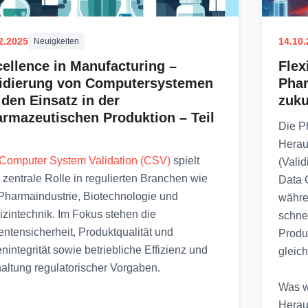
2.2025
14.10
Neuigkeiten
ellence in Manufacturing –
Flex
lidierung von Computersystemen
Pha
 den Einsatz in der
zuku
rmazeutischen Produktion – Teil
Die P
Herau
Computer System Validation (CSV)
spielt
(Valid
 zentrale Rolle in regulierten Branchen wie
Data C
Pharmaindustrie, Biotechnologie und
währe
zintechnik. Im Fokus stehen die
schnel
entensicherheit, Produktqualität und
Produk
nintegrität sowie betriebliche Effizienz und
gleich
altung regulatorischer Vorgaben.
Was wä
Herau