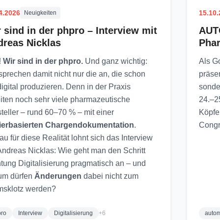
4.2026
15.10
Neuigkeiten
 sind in der phpro – Interview mit
AUTO
reas Nicklas
Phar
 Wir sind in der phpro.
Und ganz wichtig:
Als G
sprechen damit nicht nur die an, die schon
präsen
digital produzieren. Denn in der Praxis
sonde
iten noch sehr viele pharmazeutische
24.–2
teller – rund 60–70 % – mit einer
Köpfe
ierbasierten Chargendokumentation
.
Congr
u für diese Realität lohnt sich das Interview
Andreas Nicklas: Wie geht man den Schritt
tung Digitalisierung pragmatisch an – und
um dürfen
Änderungen
dabei nicht zum
msklotz werden?
pro
Interview
Digitalisierung
+6
auto