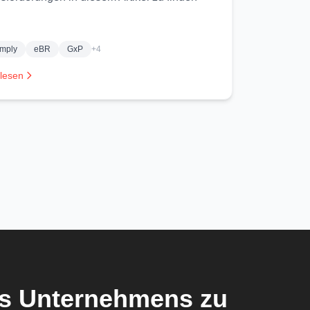
omply
eBR
GxP
+4
 lesen
res Unternehmens zu