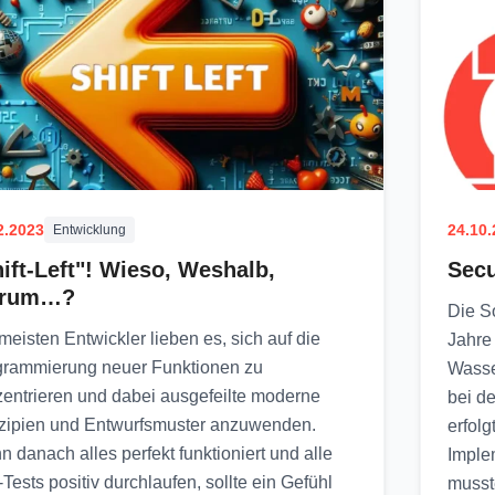
2.2023
24.10
Entwicklung
ift-Left"! Wieso, Weshalb,
Secu
rum…?
Die S
meisten Entwickler lieben es, sich auf die
Jahre 
grammierung neuer Funktionen zu
Wasse
entrieren und dabei ausgefeilte moderne
bei d
zipien und Entwurfsmuster anzuwenden.
erfol
 danach alles perfekt funktioniert und alle
Imple
-Tests positiv durchlaufen, sollte ein Gefühl
musst