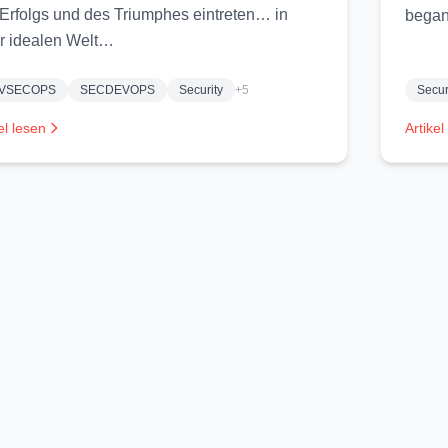
Erfolgs und des Triumphes eintreten… in
began
r idealen Welt…
VSECOPS
SECDEVOPS
Security
+5
Secur
el lesen
Artikel