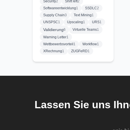
Security
2
Shift left
2
Softwareentwicklung
1
SSDLC
2
Supply Chain
3
Text Mining
1
UNSPSC
1
Upscaling
1
URS
1
Validierung
6
Virtuelle Teams
1
Warning Letter
1
Wettbewerbsvorteil
1
Workflow
1
XRechnung
1
ZUGFeRD
1
Lassen Sie uns Ihn