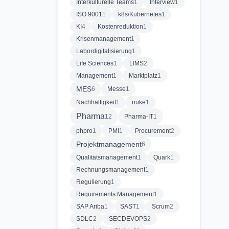
Interkulturelle Teams
1
Interview
1
ISO 9001
1
k8s/Kubernetes
1
KI
4
Kostenreduktion
1
Krisenmanagement
1
Labordigitalisierung
1
Life Sciences
1
LIMS
2
Management
1
Marktplatz
1
MES
6
Messe
1
Nachhaltigkeit
1
nuke
1
Pharma
12
Pharma-IT
1
phpro
1
PMI
1
Procurement
2
Projektmanagement
6
Qualitätsmanagement
1
Quark
1
Rechnungsmanagement
1
Regulierung
1
Requirements Management
1
SAP Ariba
1
SAST
1
Scrum
2
SDLC
2
SECDEVOPS
2