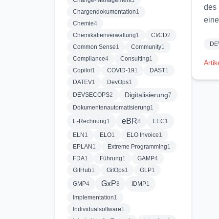
Change-Management
1
des 
Chargendokumentation
1
eine
Chemie
4
Chemikalienverwaltung
1
CI/CD
2
DE
Common Sense
1
Community
1
Compliance
4
Consulting
1
Artik
Copilot
1
COVID-19
1
DAST
1
DATEV
1
DevOps
1
Digitalisierung
DEVSECOPS
2
7
Dokumentenautomatisierung
1
eBR
E-Rechnung
1
8
EEC
1
ELN
1
ELO
1
ELO Invoice
1
EPLAN
1
Extreme Programming
1
FDA
1
Führung
1
GAMP
4
GitHub
1
GitOps
1
GLP
1
GxP
GMP
4
8
IDMP
1
Implementation
1
Individualsoftware
1