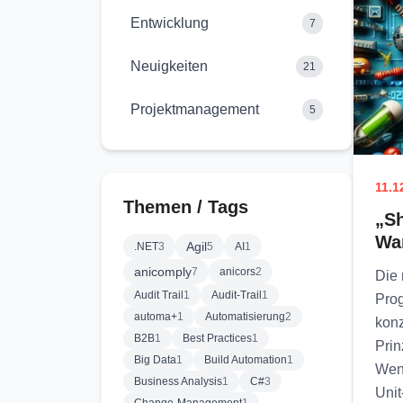
Entwicklung
7
Neuigkeiten
21
Projektmanagement
5
11.1
Themen / Tags
„Sh
Wa
Agil
.NET
3
5
AI
1
anicomply
7
anicors
2
Die 
Audit Trail
1
Audit-Trail
1
Pro
automa+
1
Automatisierung
2
konz
B2B
1
Best Practices
1
Prin
Big Data
1
Build Automation
1
Wenn
Business Analysis
1
C#
3
Unit