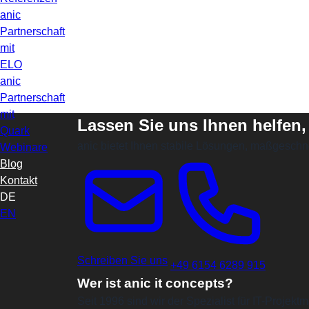
anic
Partnerschaft
mit
ELO
anic
Partnerschaft
mit
Lassen Sie uns Ihnen helfen,
Quark
anic bietet Ihnen stabile Lösungen, maßgeschn
Webinare
Blog
Kontakt
DE
EN
Schreiben Sie uns
+49 6154 6289 915
Wer ist anic it concepts?
Seit 1996 sind wir der Spezialist für IT-Proje