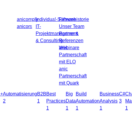
Produkte
Leistungen
Über uns
Blog
Kontakt
anicomply
Individual-Software
Firmenhistorie
anicors
IT-
Unser Team
Projektmanagement
Partner &
& Consulting
Referenzen
nagement
5
anic
Webinare
Partnerschaft
mit ELO
anic
Partnerschaft
mit Quark
a+
Automatisierung
B2B
Best
Big
Build
Business
C#
Ch
2
1
Practices
Data
Automation
Analysis
3
Ma
1
1
1
1
1