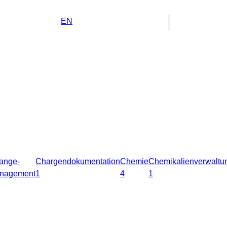
DE
EN
ange-
Chargendokumentation
Chemie
Chemikalienverwaltu
nagement
1
4
1