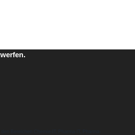
twerfen.
 in den Bereichen Chemie-IT, Pharma-IT, Pharma-