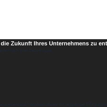
 die Zukunft Ihres Unternehmens zu en
eidert nach Ihren Bedürfnissen.
ktmanagement und Individualsoftware mit langjähriger Erfahrung