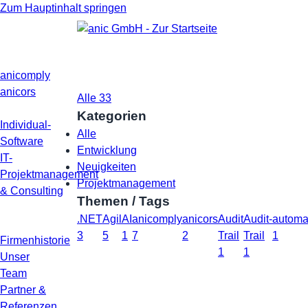
Zum Hauptinhalt springen
anic Blog
Produkte
anicomply
Kategorien
anicors
Alle
33
Entwicklung
7
Neuigkeiten
21
Projektma
Leistungen
Kategorien
Individual-
Alle
Software
Entwicklung
IT-
Neuigkeiten
Projektmanagement
Projektmanagement
& Consulting
Themen / Tags
Über
.NET
Agil
AI
anicomply
anicors
Audit
Audit-
autom
uns
3
5
1
7
2
Trail
Trail
1
Firmenhistorie
1
1
Unser
Team
Partner &
Referenzen