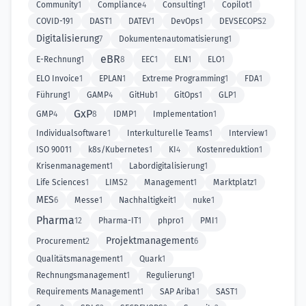
Community
1
Compliance
4
Consulting
1
Copilot
1
COVID-19
1
DAST
1
DATEV
1
DevOps
1
DEVSECOPS
2
Digitalisierung
7
Dokumentenautomatisierung
1
eBR
E-Rechnung
1
8
EEC
1
ELN
1
ELO
1
ELO Invoice
1
EPLAN
1
Extreme Programming
1
FDA
1
Führung
1
GAMP
4
GitHub
1
GitOps
1
GLP
1
GxP
GMP
4
8
IDMP
1
Implementation
1
Individualsoftware
1
Interkulturelle Teams
1
Interview
1
ISO 9001
1
k8s/Kubernetes
1
KI
4
Kostenreduktion
1
Krisenmanagement
1
Labordigitalisierung
1
Life Sciences
1
LIMS
2
Management
1
Marktplatz
1
MES
6
Messe
1
Nachhaltigkeit
1
nuke
1
Pharma
12
Pharma-IT
1
phpro
1
PMI
1
Projektmanagement
Procurement
2
6
Qualitätsmanagement
1
Quark
1
Rechnungsmanagement
1
Regulierung
1
Requirements Management
1
SAP Ariba
1
SAST
1