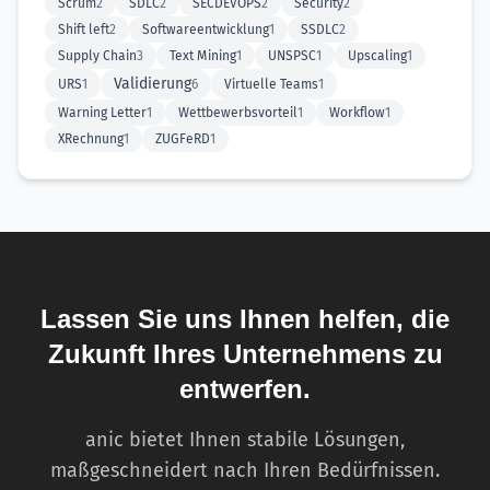
Scrum
2
SDLC
2
SECDEVOPS
2
Security
2
Shift left
2
Softwareentwicklung
1
SSDLC
2
Supply Chain
3
Text Mining
1
UNSPSC
1
Upscaling
1
Validierung
URS
1
6
Virtuelle Teams
1
Warning Letter
1
Wettbewerbsvorteil
1
Workflow
1
XRechnung
1
ZUGFeRD
1
Lassen Sie uns Ihnen helfen, die
Zukunft Ihres Unternehmens zu
entwerfen.
anic bietet Ihnen stabile Lösungen,
maßgeschneidert nach Ihren Bedürfnissen.