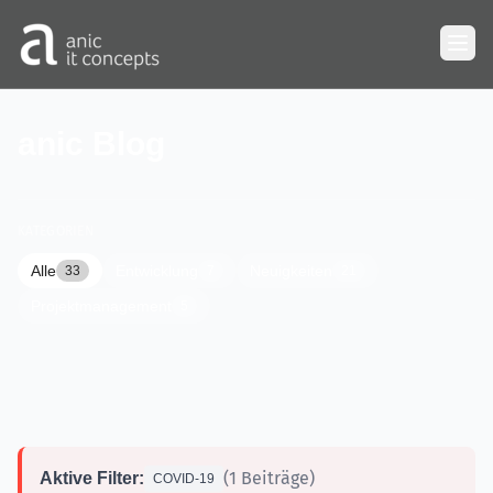
Zum Hauptinhalt springen
anic Blog
KATEGORIEN
Alle
Entwicklung
Neuigkeiten
33
7
21
Projektmanagement
5
(1 Beiträge)
Aktive Filter:
COVID-19