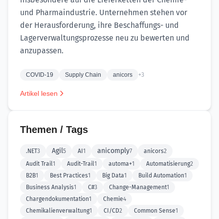
und Pharmaindustrie. Unternehmen stehen vor
der Herausforderung, ihre Beschaffungs- und
Lagerverwaltungsprozesse neu zu bewerten und
anzupassen.
COVID-19
Supply Chain
anicors
+3
Artikel lesen
Themen / Tags
Agil
anicomply
.NET
3
5
AI
1
7
anicors
2
Audit Trail
1
Audit-Trail
1
automa+
1
Automatisierung
2
B2B
1
Best Practices
1
Big Data
1
Build Automation
1
Business Analysis
1
C#
3
Change-Management
1
Chargendokumentation
1
Chemie
4
Chemikalienverwaltung
1
CI/CD
2
Common Sense
1