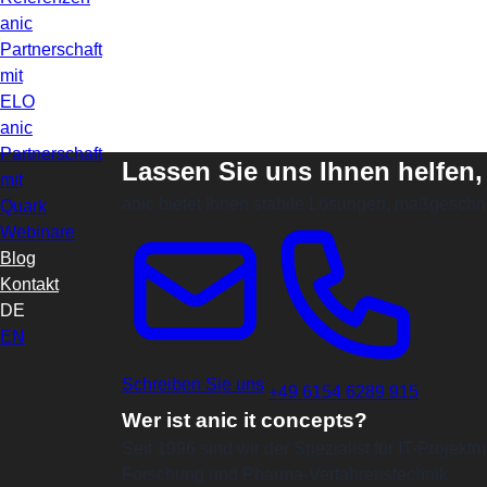
anic
Partnerschaft
mit
ELO
anic
Partnerschaft
Lassen Sie uns Ihnen helfen,
mit
anic bietet Ihnen stabile Lösungen, maßgeschn
Quark
Webinare
Blog
Kontakt
DE
EN
Schreiben Sie uns
+49 6154 6289 915
Wer ist anic it concepts?
Seit 1996 sind wir der Spezialist für IT-Proje
Forschung und Pharma-Verfahrenstechnik.