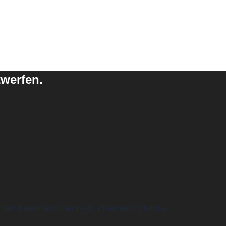
twerfen.
 in den Bereichen Chemie-IT, Pharma-IT, Pharma-