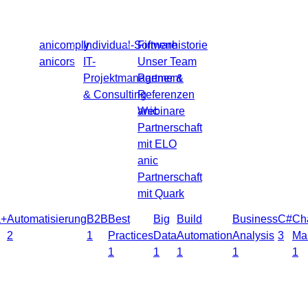
Produkte
Leistungen
Über uns
Blog
Kontakt
anicomply
Individual-Software
Firmenhistorie
anicors
IT-
Unser Team
Projektmanagement
Partner &
& Consulting
Referenzen
nagement
5
anic
Webinare
Partnerschaft
mit ELO
anic
Partnerschaft
mit Quark
a+
Automatisierung
B2B
Best
Big
Build
Business
C#
Ch
2
1
Practices
Data
Automation
Analysis
3
Ma
1
1
1
1
1