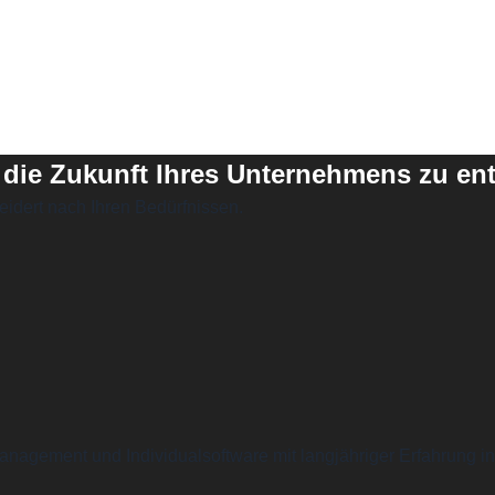
 die Zukunft Ihres Unternehmens zu en
eidert nach Ihren Bedürfnissen.
ktmanagement und Individualsoftware mit langjähriger Erfahrung