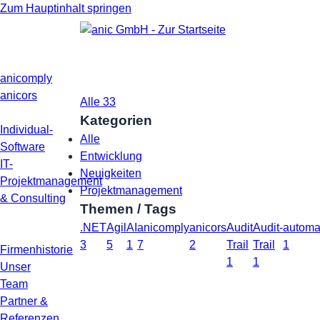
Zum Hauptinhalt springen
anic Blog
Produkte
anicomply
Kategorien
anicors
Alle
33
Entwicklung
7
Neuigkeiten
21
Projektma
Leistungen
Kategorien
Individual-
Alle
Software
Entwicklung
IT-
Neuigkeiten
Projektmanagement
Projektmanagement
& Consulting
Themen / Tags
Über
.NET
Agil
AI
anicomply
anicors
Audit
Audit-
autom
uns
3
5
1
7
2
Trail
Trail
1
Firmenhistorie
1
1
Unser
Team
Partner &
Referenzen