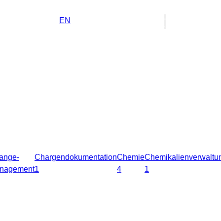
DE
EN
ange-
Chargendokumentation
Chemie
Chemikalienverwaltu
nagement
1
4
1