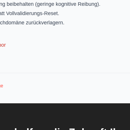
ng beibehalten (geringe kognitive Reibung).
att Vollvalidierungs-Reset.
achdomäne zurückverlagern.
bor
ge