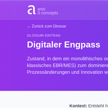
Zum Hauptinhalt springen
← Zurück zum Glossar
GLOSSAR-EINTRAG
Digitaler Engpass
Zustand, in dem ein monolithisches od
klassisches EBR/MES) zum dominiere
Prozessänderungen und Innovation wi
Kontext:
Entsteht h