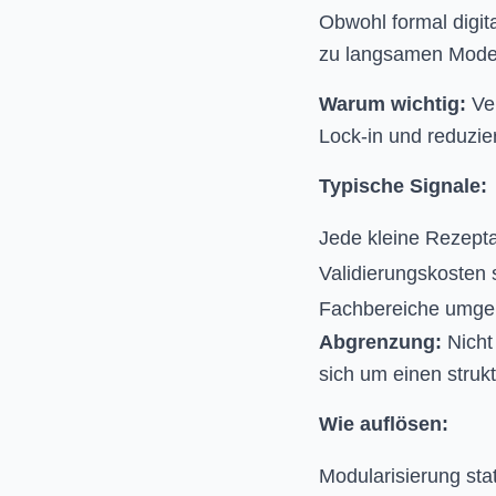
Obwohl formal digit
zu langsamen Modell
Warum wichtig:
Ver
Lock-in und reduzier
Typische Signale:
Jede kleine Rezepta
Validierungskosten s
Fachbereiche umgeh
Abgrenzung:
Nicht
sich um einen struk
Wie auflösen:
Modularisierung sta